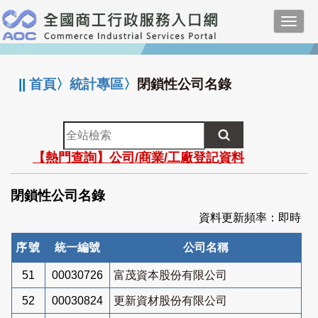
跳
Toggl
到
navig
主
:::
要
內
||
首頁
〉
統計專區
〉
閉鎖性公司名錄
容
全
站
【熱門查詢】公司/商業/工廠登記資料
檢
索
閉鎖性公司名錄
資料更新頻率：即時
序號
統一編號
公司名稱
51
00030726
富茂資本股份有限公司
52
00030824
更新資材股份有限公司