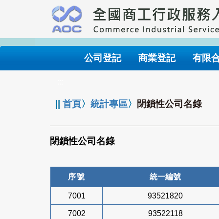
跳
到
主
要
內
公司登記
商業登記
有限
容
:::
||
首頁
〉
統計專區
〉
閉鎖性公司名錄
閉鎖性公司名錄
序號
統一編號
7001
93521820
7002
93522118