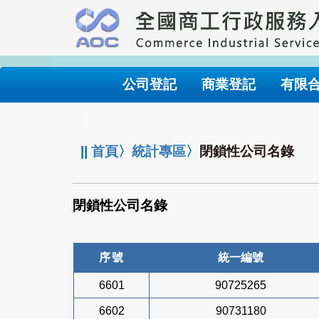
跳
到
主
要
內
公司登記
商業登記
有限
容
:::
||
首頁
〉
統計專區
〉
閉鎖性公司名錄
閉鎖性公司名錄
序號
統一編號
6601
90725265
6602
90731180