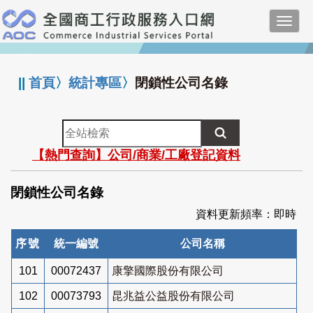
跳
Toggl
到
navig
主
:::
要
內
||
首頁
〉
統計專區
〉
閉鎖性公司名錄
容
全
站
【熱門查詢】公司/商業/工廠登記資料
檢
索
閉鎖性公司名錄
資料更新頻率：即時
序號
統一編號
公司名稱
101
00072437
康擎國際股份有限公司
102
00073793
昆兆益公益股份有限公司