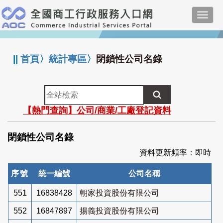
跳
Toggl
到
navig
主
:::
要
內
||
首頁
〉
統計專區
〉
閉鎖性公司名錄
容
全
站
【熱門查詢】公司/商業/工廠登記資料
檢
索
閉鎖性公司名錄
資料更新頻率：即時
序號
統一編號
公司名稱
551
16838428
朝家投資股份有限公司
552
16847897
揚義投資股份有限公司