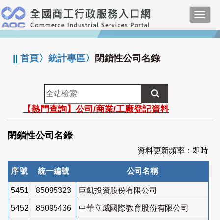
跳
Toggl
到
navig
主
:::
要
內
||
首頁
〉
統計專區
〉
閉鎖性公司名錄
容
全
站
【熱門查詢】公司/商業/工廠登記資料
檢
索
閉鎖性公司名錄
資料更新頻率：即時
序號
統一編號
公司名稱
5451
85095323
巨凱投資股份有限公司
5452
85095436
中華立威國際教育股份有限公司