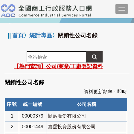
跳
Toggl
到
navig
主
:::
要
內
||
首頁
〉
統計專區
〉
閉鎖性公司名錄
容
全
站
【熱門查詢】公司/商業/工廠登記資料
檢
索
閉鎖性公司名錄
資料更新頻率：即時
序號
統一編號
公司名稱
1
00000379
勤宸股份有限公司
2
00001449
嘉霆投資股份有限公司