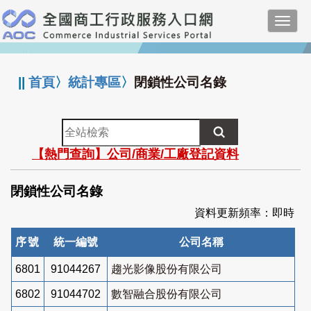
跳
Toggl
到
navig
主
:::
要
內
||
首頁
〉
統計專區
〉
閉鎖性公司名錄
容
全
站
【熱門查詢】公司/商業/工廠登記資料
檢
索
閉鎖性公司名錄
資料更新頻率：即時
序號
統一編號
公司名稱
6801
91044267
趨光影像股份有限公司
6802
91044702
數智融合股份有限公司