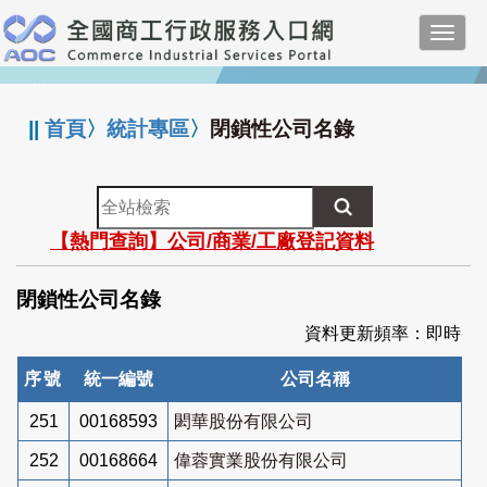
跳
Toggl
到
navig
主
:::
要
內
||
首頁
〉
統計專區
〉
閉鎖性公司名錄
容
全
站
【熱門查詢】公司/商業/工廠登記資料
檢
索
閉鎖性公司名錄
資料更新頻率：即時
序號
統一編號
公司名稱
251
00168593
閎華股份有限公司
252
00168664
偉蓉實業股份有限公司