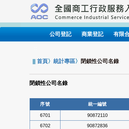
跳
到
主
要
內
公司登記
商業登記
有限
容
:::
||
首頁
〉
統計專區
〉
閉鎖性公司名錄
閉鎖性公司名錄
序號
統一編號
6701
90872110
6702
90872836