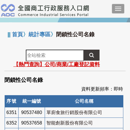
跳
Toggl
到
navig
主
:::
要
內
||
首頁
〉
統計專區
〉
閉鎖性公司名錄
容
全
站
【熱門查詢】公司/商業/工廠登記資料
檢
索
閉鎖性公司名錄
資料更新頻率：即時
序號
統一編號
公司名稱
6351
90537480
單廚食旅行銷股份有限公司
6352
90537658
智能創新股份有限公司