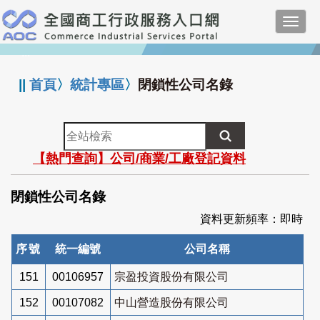
跳
Toggl
到
navig
主
:::
要
內
||
首頁
〉
統計專區
〉
閉鎖性公司名錄
容
全
站
【熱門查詢】公司/商業/工廠登記資料
檢
索
閉鎖性公司名錄
資料更新頻率：即時
序號
統一編號
公司名稱
151
00106957
宗盈投資股份有限公司
152
00107082
中山營造股份有限公司