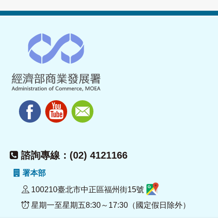
諮詢專線：(02) 4121166
署本部
100210臺北市中正區福州街15號
星期一至星期五8:30～17:30（國定假日除外）