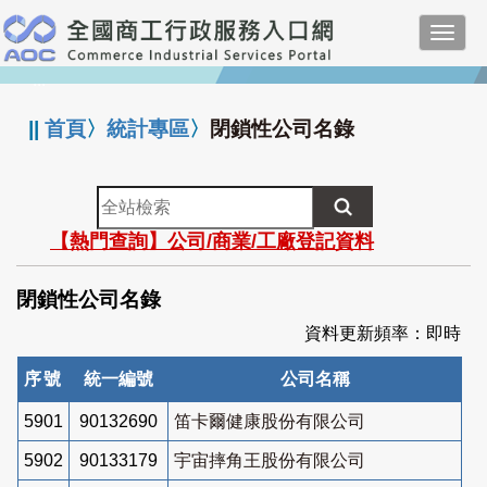
跳
Toggl
到
navig
主
:::
要
內
||
首頁
〉
統計專區
〉
閉鎖性公司名錄
容
全
站
【熱門查詢】公司/商業/工廠登記資料
檢
索
閉鎖性公司名錄
資料更新頻率：即時
序號
統一編號
公司名稱
5901
90132690
笛卡爾健康股份有限公司
5902
90133179
宇宙摔角王股份有限公司