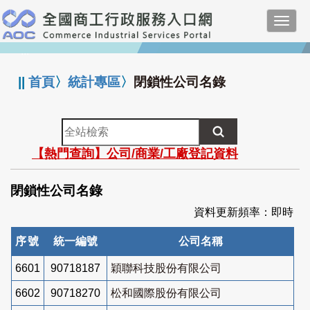
跳
Toggl
到
navig
主
:::
要
內
||
首頁
〉
統計專區
〉
閉鎖性公司名錄
容
全
站
【熱門查詢】公司/商業/工廠登記資料
檢
索
閉鎖性公司名錄
資料更新頻率：即時
序號
統一編號
公司名稱
6601
90718187
穎聯科技股份有限公司
6602
90718270
松和國際股份有限公司