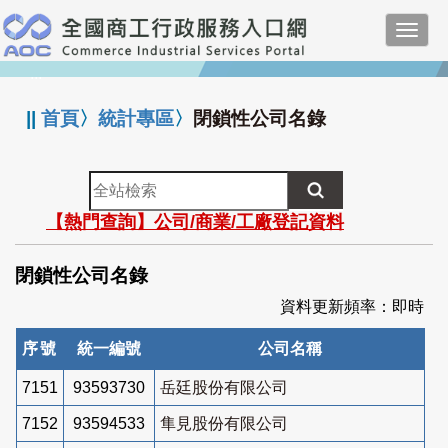
跳
Toggl
到
navig
主
:::
要
內
||
首頁
〉
統計專區
〉
閉鎖性公司名錄
容
全
站
【熱門查詢】公司/商業/工廠登記資料
檢
索
閉鎖性公司名錄
資料更新頻率：即時
序號
統一編號
公司名稱
7151
93593730
岳廷股份有限公司
7152
93594533
隼見股份有限公司