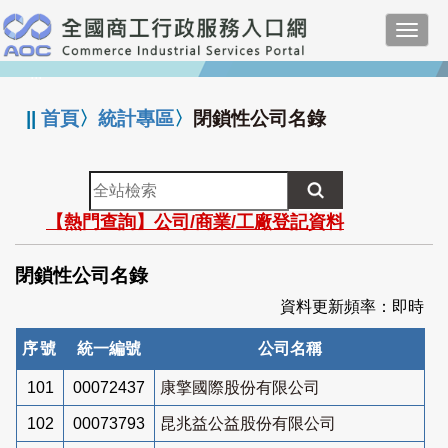
跳
Toggl
到
navig
主
:::
要
內
||
首頁
〉
統計專區
〉
閉鎖性公司名錄
容
全
站
【熱門查詢】公司/商業/工廠登記資料
檢
索
閉鎖性公司名錄
資料更新頻率：即時
序號
統一編號
公司名稱
101
00072437
康擎國際股份有限公司
102
00073793
昆兆益公益股份有限公司