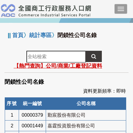
跳
Toggl
到
navig
主
:::
要
內
||
首頁
〉
統計專區
〉
閉鎖性公司名錄
容
全
站
【熱門查詢】公司/商業/工廠登記資料
檢
索
閉鎖性公司名錄
資料更新頻率：即時
序號
統一編號
公司名稱
1
00000379
勤宸股份有限公司
2
00001449
嘉霆投資股份有限公司