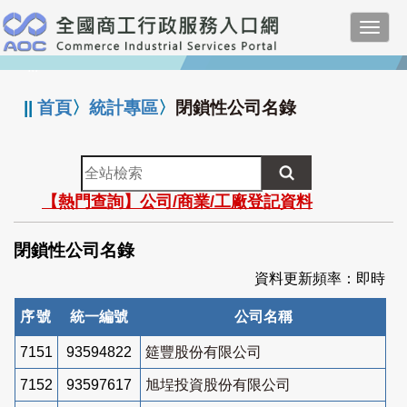
跳
Toggl
到
navig
主
:::
要
內
||
首頁
〉
統計專區
〉
閉鎖性公司名錄
容
全
站
【熱門查詢】公司/商業/工廠登記資料
檢
索
閉鎖性公司名錄
資料更新頻率：即時
序號
統一編號
公司名稱
7151
93594822
筵豐股份有限公司
7152
93597617
旭埕投資股份有限公司