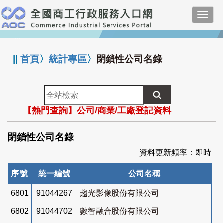
跳
Toggl
到
navig
主
:::
要
內
||
首頁
〉
統計專區
〉
閉鎖性公司名錄
容
全
站
【熱門查詢】公司/商業/工廠登記資料
檢
索
閉鎖性公司名錄
資料更新頻率：即時
序號
統一編號
公司名稱
6801
91044267
趨光影像股份有限公司
6802
91044702
數智融合股份有限公司