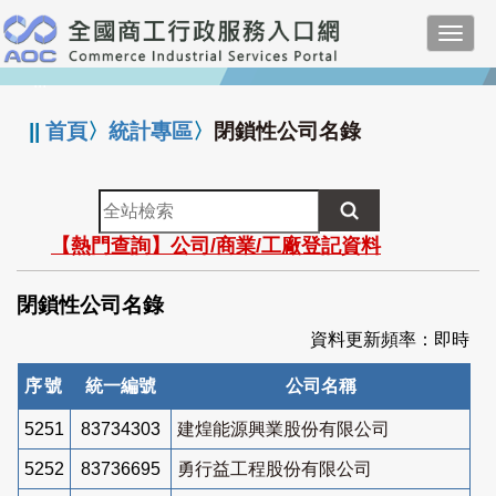
跳
Toggl
到
navig
主
:::
要
內
||
首頁
〉
統計專區
〉
閉鎖性公司名錄
容
全
站
【熱門查詢】公司/商業/工廠登記資料
檢
索
閉鎖性公司名錄
資料更新頻率：即時
序號
統一編號
公司名稱
5251
83734303
建煌能源興業股份有限公司
5252
83736695
勇行益工程股份有限公司