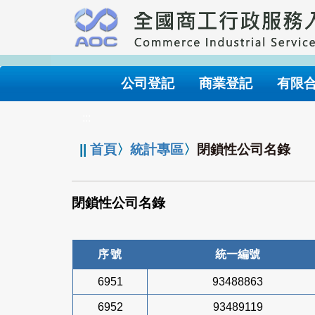
跳
到
主
要
內
公司登記
商業登記
有限
容
:::
||
首頁
〉
統計專區
〉
閉鎖性公司名錄
閉鎖性公司名錄
序號
統一編號
6951
93488863
6952
93489119