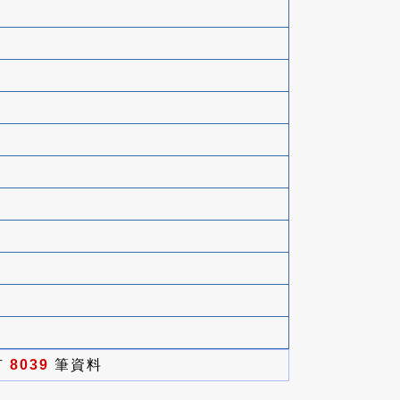
有
8039
筆資料