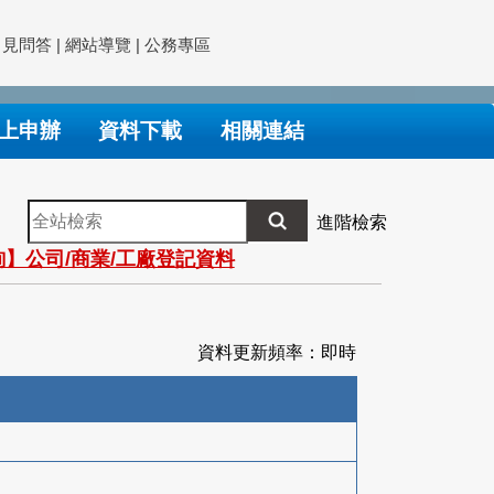
常見問答
|
網站導覽
|
公務專區
上申辦
資料下載
相關連結
全
進階檢索
站
】公司/商業/工廠登記資料
檢
索
資料更新頻率：即時