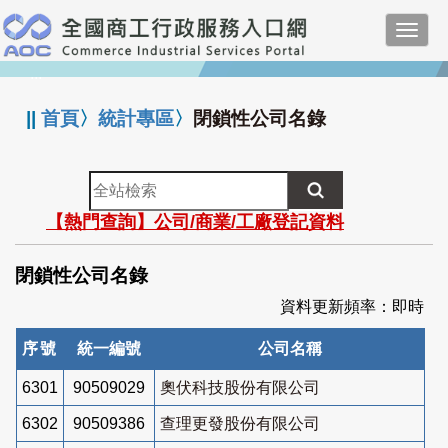
跳
Toggl
到
navig
主
:::
要
內
||
首頁
〉
統計專區
〉
閉鎖性公司名錄
容
全
站
【熱門查詢】公司/商業/工廠登記資料
檢
索
閉鎖性公司名錄
資料更新頻率：即時
序號
統一編號
公司名稱
6301
90509029
奧伏科技股份有限公司
6302
90509386
查理更發股份有限公司