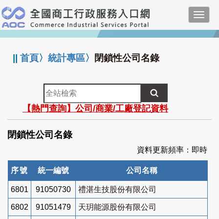
跳
Toggl
到
navig
主
:::
要
內
||
首頁
〉
統計專區
〉
閉鎖性公司名錄
容
全
站
【熱門查詢】公司/商業/工廠登記資料
檢
索
閉鎖性公司名錄
資料更新頻率：即時
序號
統一編號
公司名稱
6801
91050730
禮湛生技股份有限公司
6802
91051479
天玥能源股份有限公司