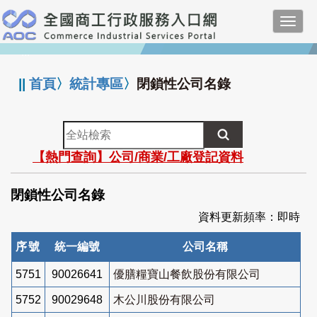
跳
Toggl
到
navig
主
:::
要
內
||
首頁
〉
統計專區
〉
閉鎖性公司名錄
容
全
站
【熱門查詢】公司/商業/工廠登記資料
檢
索
閉鎖性公司名錄
資料更新頻率：即時
序號
統一編號
公司名稱
5751
90026641
優膳糧寶山餐飲股份有限公司
5752
90029648
木公川股份有限公司