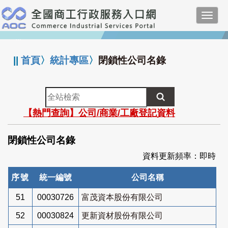
跳
Toggl
到
navig
主
:::
要
內
||
首頁
〉
統計專區
〉
閉鎖性公司名錄
容
全
站
【熱門查詢】公司/商業/工廠登記資料
檢
索
閉鎖性公司名錄
資料更新頻率：即時
序號
統一編號
公司名稱
51
00030726
富茂資本股份有限公司
52
00030824
更新資材股份有限公司