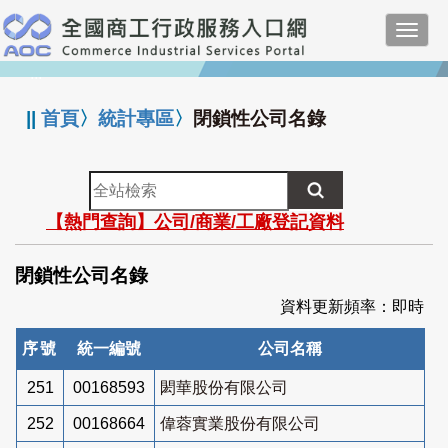
跳
Toggl
到
navig
主
:::
要
內
||
首頁
〉
統計專區
〉
閉鎖性公司名錄
容
全
站
【熱門查詢】公司/商業/工廠登記資料
檢
索
閉鎖性公司名錄
資料更新頻率：即時
序號
統一編號
公司名稱
251
00168593
閎華股份有限公司
252
00168664
偉蓉實業股份有限公司