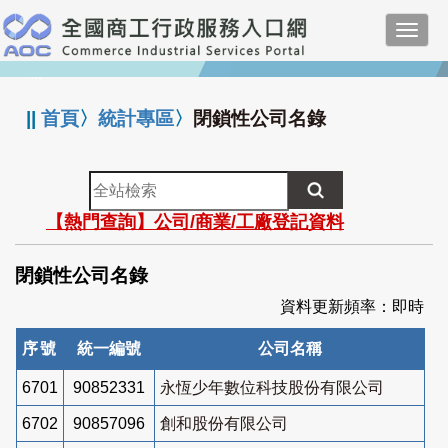
跳
Toggl
到
navig
主
:::
要
內
||
首頁
〉
統計專區
〉
閉鎖性公司名錄
容
全
站
【熱門查詢】公司/商業/工廠登記資料
檢
索
閉鎖性公司名錄
資料更新頻率：即時
序號
統一編號
公司名稱
6701
90852331
永恆少年數位科技股份有限公司
6702
90857096
創和股份有限公司