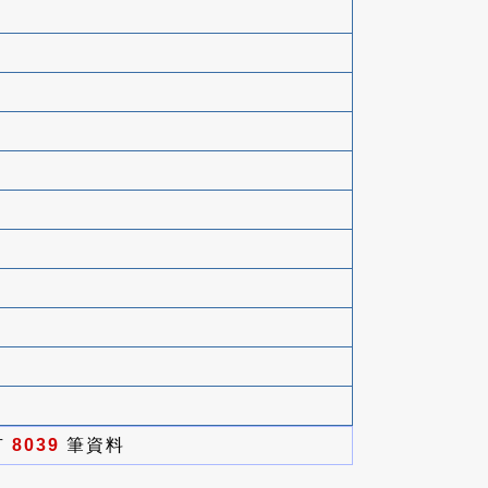
有
8039
筆資料