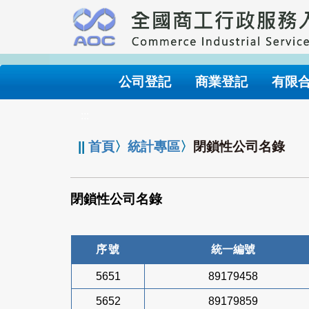
跳
到
主
要
內
公司登記
商業登記
有限
容
:::
||
首頁
〉
統計專區
〉
閉鎖性公司名錄
閉鎖性公司名錄
序號
統一編號
5651
89179458
5652
89179859