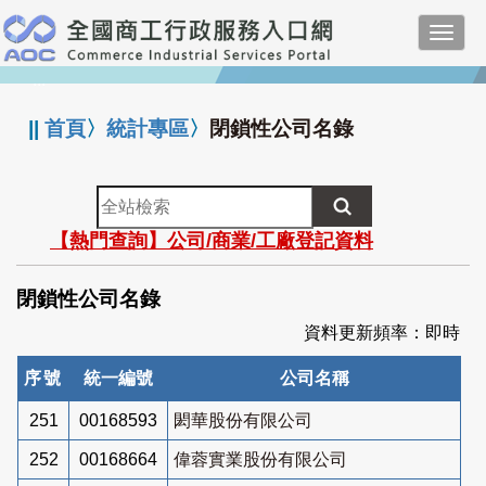
跳
Toggl
到
navig
主
:::
要
內
||
首頁
〉
統計專區
〉
閉鎖性公司名錄
容
全
站
【熱門查詢】公司/商業/工廠登記資料
檢
索
閉鎖性公司名錄
資料更新頻率：即時
序號
統一編號
公司名稱
251
00168593
閎華股份有限公司
252
00168664
偉蓉實業股份有限公司