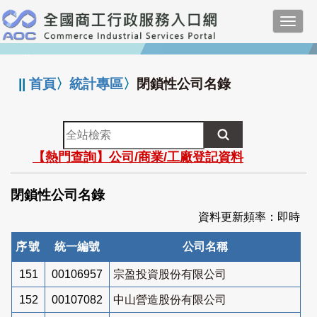
跳
Toggl
到
navig
主
:::
要
內
||
首頁
〉
統計專區
〉
閉鎖性公司名錄
容
全
站
【熱門查詢】公司/商業/工廠登記資料
檢
索
閉鎖性公司名錄
資料更新頻率：即時
序號
統一編號
公司名稱
151
00106957
宗盈投資股份有限公司
152
00107082
中山營造股份有限公司