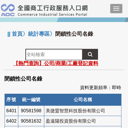
跳
Toggl
到
navig
主
:::
要
內
||
首頁
〉
統計專區
〉
閉鎖性公司名錄
容
全
站
【熱門查詢】公司/商業/工廠登記資料
檢
索
閉鎖性公司名錄
資料更新頻率：即時
序號
統一編號
公司名稱
6401
90581598
美捷盟智慧科技股份有限公司
6402
90581632
盈遠陽投資股份有限公司