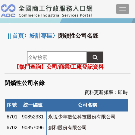
跳
Toggl
到
navig
主
:::
要
內
||
首頁
〉
統計專區
〉
閉鎖性公司名錄
容
全
站
【熱門查詢】公司/商業/工廠登記資料
檢
索
閉鎖性公司名錄
資料更新頻率：即時
序號
統一編號
公司名稱
6701
90852331
永恆少年數位科技股份有限公司
6702
90857096
創和股份有限公司