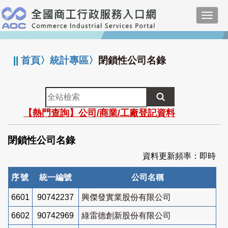
跳
Toggl
到
navig
主
:::
要
內
||
首頁
〉
統計專區
〉
閉鎖性公司名錄
容
全
站
【熱門查詢】公司/商業/工廠登記資料
檢
索
閉鎖性公司名錄
資料更新頻率：即時
序號
統一編號
公司名稱
6601
90742237
興傑發實業股份有限公司
6602
90742969
綠雷德創新股份有限公司