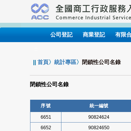
跳
到
主
要
內
公司登記
商業登記
有限
容
:::
||
首頁
〉
統計專區
〉
閉鎖性公司名錄
閉鎖性公司名錄
序號
統一編號
6651
90824624
6652
90824650