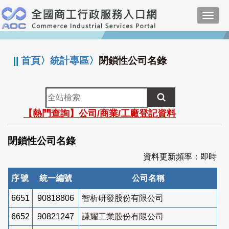
跳
Toggl
到
navig
主
:::
要
內
||
首頁
〉
統計專區
〉
閉鎖性公司名錄
容
全
站
【熱門查詢】公司/商業/工廠登記資料
檢
索
閉鎖性公司名錄
資料更新頻率：即時
序號
統一編號
公司名稱
6651
90818806
智析研發股份有限公司
6652
90821247
謙耀工業股份有限公司