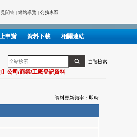
常見問答
|
網站導覽
|
公務專區
上申辦
資料下載
相關連結
全
進階檢索
站
】公司/商業/工廠登記資料
檢
索
資料更新頻率：即時