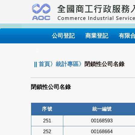
跳
到
主
要
內
公司登記
商業登記
有限
容
:::
||
首頁
〉
統計專區
〉
閉鎖性公司名錄
閉鎖性公司名錄
序號
統一編號
251
00168593
252
00168664