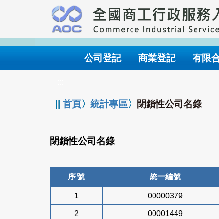
跳
到
主
要
內
公司登記
商業登記
有限
容
:::
||
首頁
〉
統計專區
〉
閉鎖性公司名錄
閉鎖性公司名錄
序號
統一編號
1
00000379
2
00001449