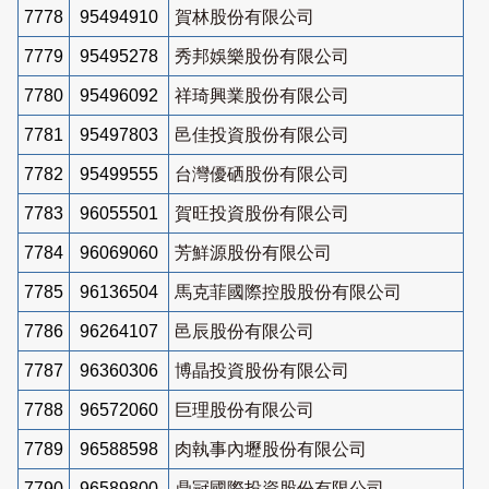
7778
95494910
賀林股份有限公司
7779
95495278
秀邦娛樂股份有限公司
7780
95496092
祥琦興業股份有限公司
7781
95497803
邑佳投資股份有限公司
7782
95499555
台灣優硒股份有限公司
7783
96055501
賀旺投資股份有限公司
7784
96069060
芳鮮源股份有限公司
7785
96136504
馬克菲國際控股股份有限公司
7786
96264107
邑辰股份有限公司
7787
96360306
博晶投資股份有限公司
7788
96572060
巨理股份有限公司
7789
96588598
肉執事內壢股份有限公司
7790
96589800
鼎冠國際投資股份有限公司