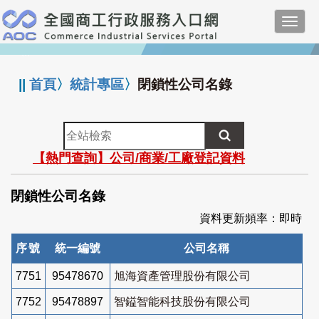
跳
Toggl
到
navig
主
:::
要
內
||
首頁
〉
統計專區
〉
閉鎖性公司名錄
容
全
站
【熱門查詢】公司/商業/工廠登記資料
檢
索
閉鎖性公司名錄
資料更新頻率：即時
序號
統一編號
公司名稱
7751
95478670
旭海資產管理股份有限公司
7752
95478897
智鎰智能科技股份有限公司