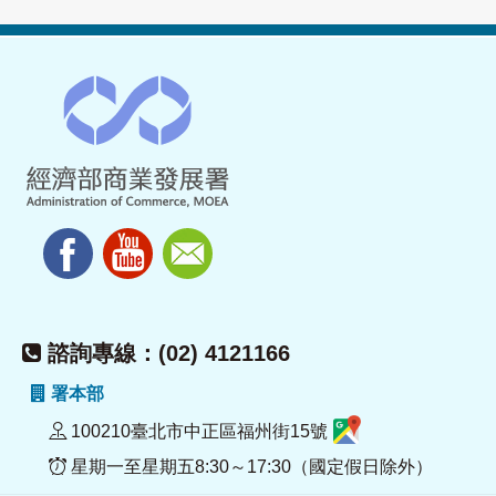
諮詢專線：(02) 4121166
署本部
100210臺北市中正區福州街15號
星期一至星期五8:30～17:30（國定假日除外）