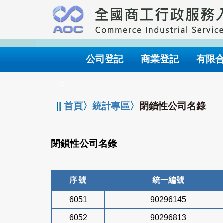
跳
到
主
要
內
公司登記
商業登記
有限
容
:::
||
首頁
〉
統計專區
〉
閉鎖性公司名錄
閉鎖性公司名錄
序號
統一編號
6051
90296145
6052
90296813