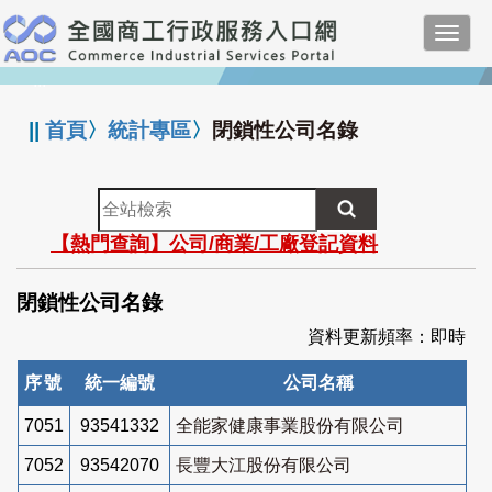
跳
Toggl
到
navig
主
:::
要
內
||
首頁
〉
統計專區
〉
閉鎖性公司名錄
容
全
站
【熱門查詢】公司/商業/工廠登記資料
檢
索
閉鎖性公司名錄
資料更新頻率：即時
序號
統一編號
公司名稱
7051
93541332
全能家健康事業股份有限公司
7052
93542070
長豐大江股份有限公司