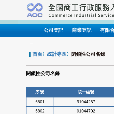
跳
到
主
要
內
公司登記
商業登記
有限
容
:::
||
首頁
〉
統計專區
〉
閉鎖性公司名錄
閉鎖性公司名錄
序號
統一編號
6801
91044267
6802
91044702