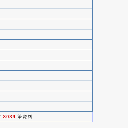
有
8039
筆資料