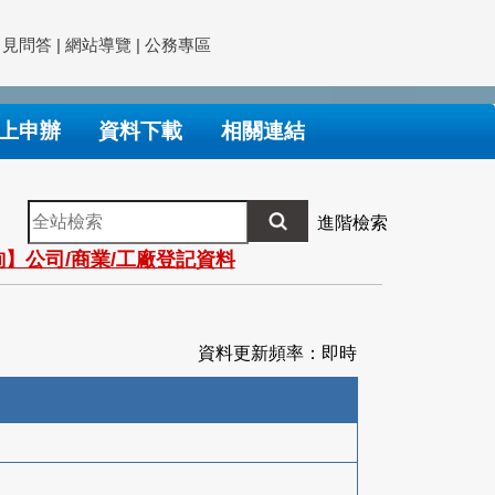
常見問答
|
網站導覽
|
公務專區
上申辦
資料下載
相關連結
全
進階檢索
站
】公司/商業/工廠登記資料
檢
索
資料更新頻率：即時