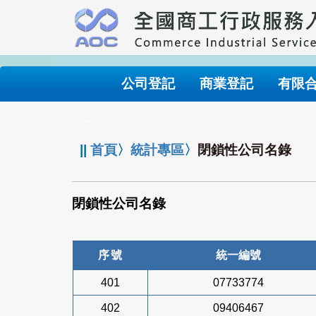
跳
到
主
要
內
公司登記
商業登記
有限
容
:::
||
首頁
〉
統計專區
〉
閉鎖性公司名錄
閉鎖性公司名錄
序號
統一編號
401
07733774
402
09406467