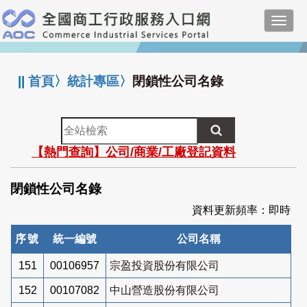
跳
Toggl
到
navig
主
:::
要
內
||
首頁
〉
統計專區
〉
閉鎖性公司名錄
容
全
站
【熱門查詢】公司/商業/工廠登記資料
檢
索
閉鎖性公司名錄
資料更新頻率：即時
序號
統一編號
公司名稱
151
00106957
宗盈投資股份有限公司
152
00107082
中山營造股份有限公司