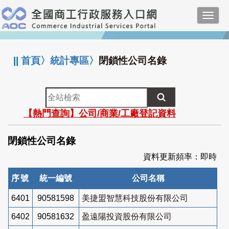
跳
Toggl
到
navig
主
:::
要
內
||
首頁
〉
統計專區
〉
閉鎖性公司名錄
容
全
站
【熱門查詢】公司/商業/工廠登記資料
檢
索
閉鎖性公司名錄
資料更新頻率：即時
序號
統一編號
公司名稱
6401
90581598
美捷盟智慧科技股份有限公司
6402
90581632
盈遠陽投資股份有限公司