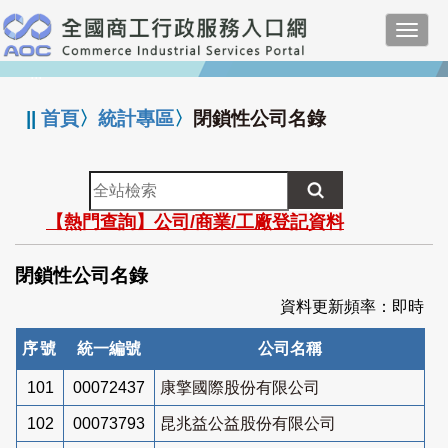
跳
Toggl
到
navig
主
:::
要
內
||
首頁
〉
統計專區
〉
閉鎖性公司名錄
容
全
站
【熱門查詢】公司/商業/工廠登記資料
檢
索
閉鎖性公司名錄
資料更新頻率：即時
序號
統一編號
公司名稱
101
00072437
康擎國際股份有限公司
102
00073793
昆兆益公益股份有限公司