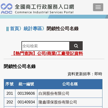
跳
Toggl
到
navig
主
:::
要
內
||
首頁
〉
統計專區
〉
閉鎖性公司名錄
容
全
站
【熱門查詢】公司/商業/工廠登記資料
檢
索
閉鎖性公司名錄
資料更新頻率：即時
序號
統一編號
公司名稱
201
00139606
白洞股份有限公司
202
00140934
隆鑫環保股份有限公司