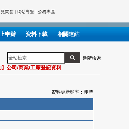
常見問答
|
網站導覽
|
公務專區
上申辦
資料下載
相關連結
全
進階檢索
站
】公司/商業/工廠登記資料
檢
索
資料更新頻率：即時