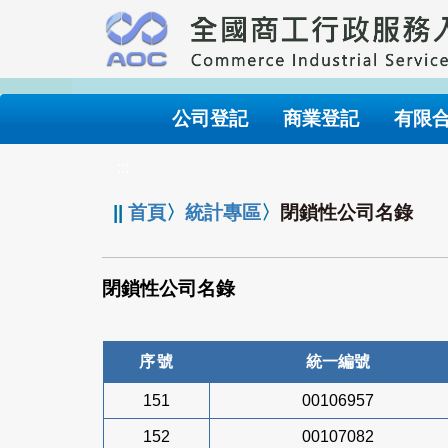
跳
到
主
要
內
公司登記
商業登記
有限
容
:::
||
首頁
〉
統計專區
〉
閉鎖性公司名錄
閉鎖性公司名錄
序號
統一編號
151
00106957
152
00107082