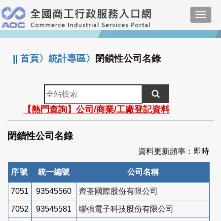
跳
Toggl
到
navig
主
:::
要
內
||
首頁
〉
統計專區
〉
閉鎖性公司名錄
容
全
站
【熱門查詢】公司/商業/工廠登記資料
檢
索
閉鎖性公司名錄
資料更新頻率：即時
序號
統一編號
公司名稱
7051
93545560
齊荃國際股份有限公司
7052
93545581
聯強電子科技股份有限公司