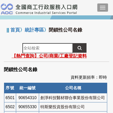
跳
Toggl
到
navig
主
:::
要
內
||
首頁
〉
統計專區
〉
閉鎖性公司名錄
容
全
站
【熱門查詢】公司/商業/工廠登記資料
檢
索
閉鎖性公司名錄
資料更新頻率：即時
序號
統一編號
公司名稱
6501
90654310
創淨科技醫材聯合事業股份有限公司
6502
90655330
特斯樂投資股份有限公司